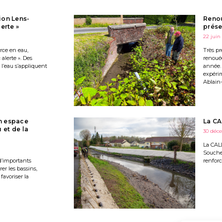
ion Lens-
Renou
erte »
prése
22 juin
urce en eau,
Très pr
alerte ». Des
renoué
 l’eau s’appliquent
année. 
expéri
Ablain-
n espace
La CA
 et de la
30 déc
La CAL
Souchez
 d’importants
renforc
er les bassins,
 favoriser la