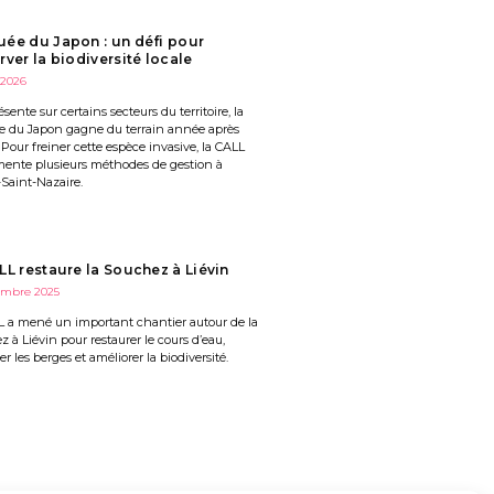
ée du Japon : un défi pour
rver la biodiversité locale
 2026
ésente sur certains secteurs du territoire, la
e du Japon gagne du terrain année après
Pour freiner cette espèce invasive, la CALL
mente plusieurs méthodes de gestion à
Saint-Nazaire.
LL restaure la Souchez à Liévin
embre 2025
L a mené un important chantier autour de la
 à Liévin pour restaurer le cours d’eau,
er les berges et améliorer la biodiversité.