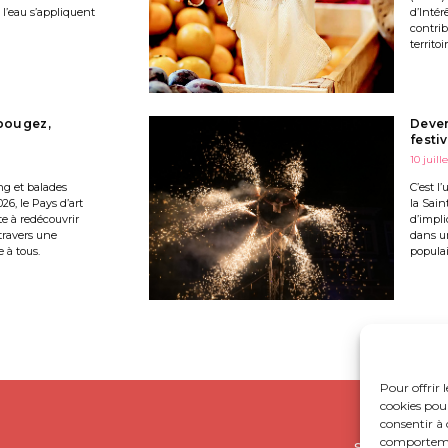
 l’eau s’appliquent
d’Intér
contrib
territoir
 bougez,
Deven
festi
10 juill
ng et balades
C’est l
026, le Pays d’art
la Sain
te à redécouvrir
d’impli
travers une
dans u
 à tous.
populai
Pour offrir 
cookies pour
consentir à 
comportement
SUIVEZ-NOUS S