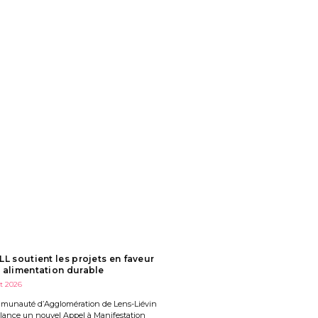
LL soutient les projets en faveur
 alimentation durable
et 2026
munauté d’Agglomération de Lens-Liévin
 lance un nouvel Appel à Manifestation