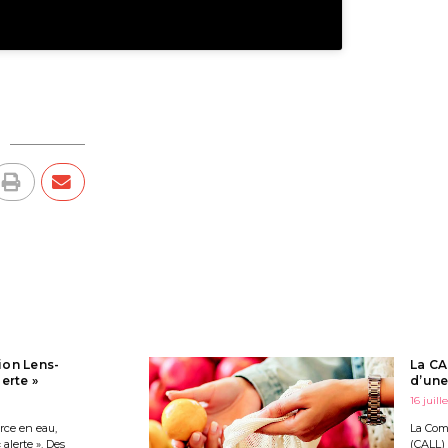
ion Lens-
La CA
erte »
d’une
16 juill
urce en eau,
La Com
alerte ». Des
(CALL)