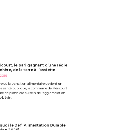
icourt, le pari gagnant d’une régie
chère, de la terre à l’assiette
 2026
re où la transition alimentaire devient un
de santé publique, la commune de Méricourt
gure de pionnière au sein de l’agglomération
-Liévin.
 quoi le Défi Alimentation Durable
ition 2026)