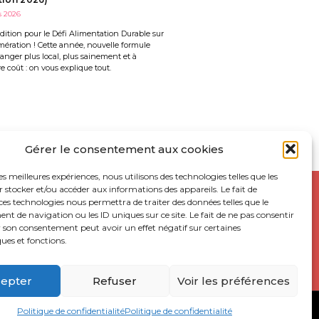
s 2026
ition pour le Défi Alimentation Durable sur
mération ! Cette année, nouvelle formule
nger plus local, plus sainement et à
 coût : on vous explique tout.
Gérer le consentement aux cookies
les meilleures expériences, nous utilisons des technologies telles que les
 stocker et/ou accéder aux informations des appareils. Le fait de
ces technologies nous permettra de traiter des données telles que le
 de navigation ou les ID uniques sur ce site. Le fait de ne pas consentir
UR
r son consentement peut avoir un effet négatif sur certaines
ques et fonctions.
epter
Refuser
Voir les préférences
Politique de confidentialité
Politique de confidentialité
ACCESSIBILITÉ : NON CONFORME