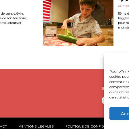
26 mar
de Lens-Liévin,
5ème éd
de son territoire,
l’agglo
producteurs et
pour ma
moindre
Pour offrir 
cookies pour
consentir à 
comportement
SUIVEZ-NOUS S
ou de retire
caractéristi
Acc
ACT
MENTIONS LÉGALES
POLITIQUE DE CONFIDENTIALITÉ