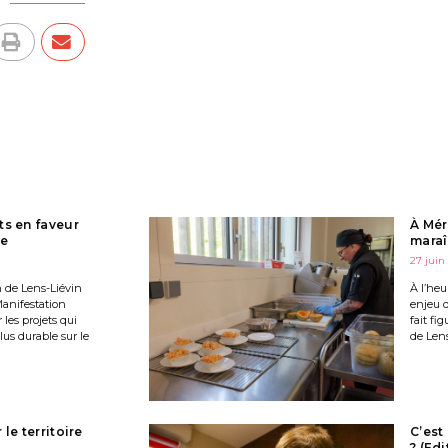
ts en faveur
À Mér
le
maraî
27 juin
de Lens-Liévin
À l’heu
Manifestation
enjeu 
les projets qui
fait fi
us durable sur le
de Lens
 le territoire
C’est
? (Ed