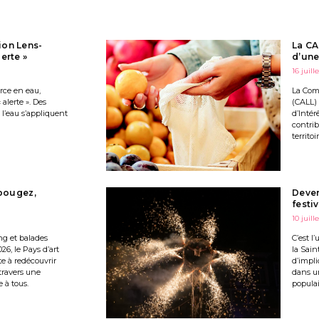
ion Lens-
La CA
erte »
d’une
16 juill
urce en eau,
La Com
alerte ». Des
(CALL)
 l’eau s’appliquent
d’Intér
contrib
territoir
 bougez,
Deven
festi
10 juill
ng et balades
C’est l
026, le Pays d’art
la Sain
te à redécouvrir
d’impli
travers une
dans u
 à tous.
populai