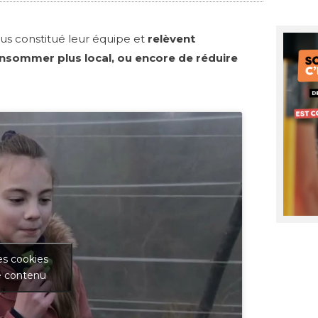
tous constitué leur équipe et
relèvent
nsommer plus local, ou encore de réduire
es cookies
e contenu