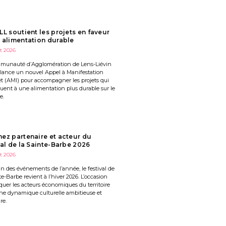
LL soutient les projets en faveur
 alimentation durable
et 2026
munauté d’Agglomération de Lens-Liévin
 lance un nouvel Appel à Manifestation
êt (AMI) pour accompagner les projets qui
uent à une alimentation plus durable sur le
e.
ez partenaire et acteur du
val de la Sainte-Barbe 2026
et 2026
’un des événements de l’année, le festival de
te-Barbe revient à l’hiver 2026. L’occasion
quer les acteurs économiques du territoire
ne dynamique culturelle ambitieuse et
re.