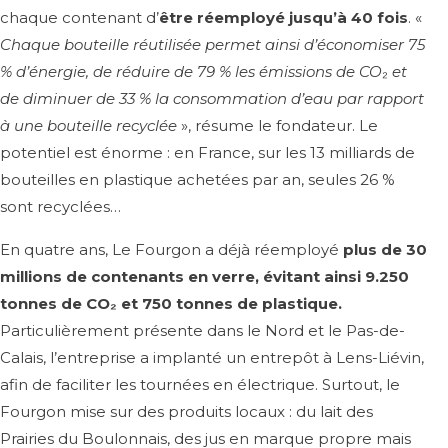
chaque contenant d’
être réemployé jusqu’à 40 fois
. «
Chaque bouteille r
é
utilis
é
e permet ainsi d’
é
conomiser 75
% d’
é
nergie, de r
é
duire de 79 % les
é
missions de CO
₂
et
de diminuer de 33 % la consommation d’eau par rapport
à
une bouteille recycl
é
e
», résume le fondateur. Le
potentiel est énorme : en France, sur les 13 milliards de
bouteilles en plastique achetées par an, seules 26 %
sont recyclées…
En quatre ans, Le Fourgon a déjà réemployé
plus de 30
millions de contenants en verre, évitant ainsi 9.250
tonnes de CO₂ et 750 tonnes de plastique.
Particulièrement présente dans le Nord et le Pas-de-
Calais, l’entreprise a implanté un entrepôt à Lens-Liévin,
afin de faciliter les tournées en électrique. Surtout, le
Fourgon mise sur des produits locaux : du lait des
Prairies du Boulonnais, des jus en marque propre mais