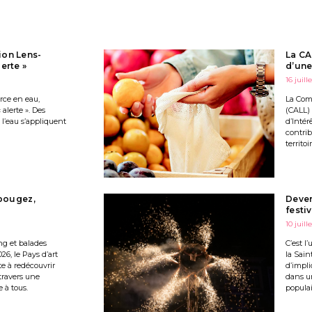
ion Lens-
La CA
erte »
d’une
16 juill
urce en eau,
La Com
alerte ». Des
(CALL)
 l’eau s’appliquent
d’Intér
contrib
territoir
 bougez,
Deven
festi
10 juill
ng et balades
C’est l
026, le Pays d’art
la Sain
te à redécouvrir
d’impli
travers une
dans u
 à tous.
populai