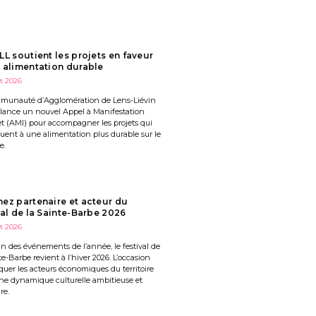
LL soutient les projets en faveur
 alimentation durable
et 2026
munauté d’Agglomération de Lens-Liévin
 lance un nouvel Appel à Manifestation
êt (AMI) pour accompagner les projets qui
uent à une alimentation plus durable sur le
e.
ez partenaire et acteur du
val de la Sainte-Barbe 2026
et 2026
’un des événements de l’année, le festival de
te-Barbe revient à l’hiver 2026. L’occasion
quer les acteurs économiques du territoire
ne dynamique culturelle ambitieuse et
re.