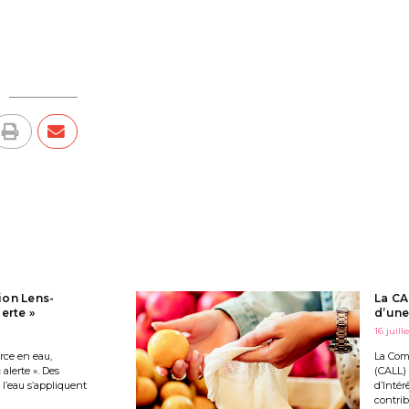
ion Lens-
La CA
erte »
d’une
16 juill
urce en eau,
La Com
alerte ». Des
(CALL)
 l’eau s’appliquent
d’Intér
contrib