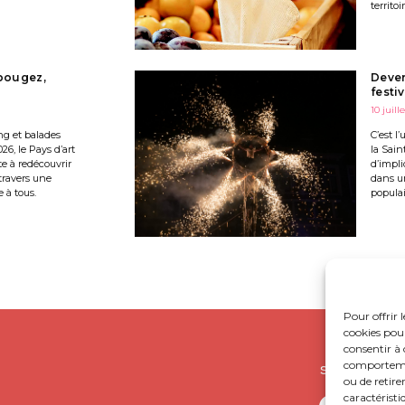
territoir
 bougez,
Deven
festi
10 juill
ng et balades
C’est l
026, le Pays d’art
la Sain
te à redécouvrir
d’impli
travers une
dans u
 à tous.
populai
Pour offrir 
cookies pour
consentir à 
comportement
SUIVEZ-NOUS S
ou de retire
caractéristi