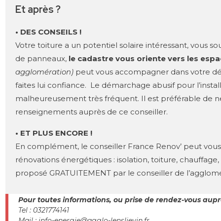
Et après ?
• DES CONSEILS !
Votre toiture a un potentiel solaire intéressant, vous sou
de panneaux,
le cadastre vous oriente vers les esp
agglomération)
peut vous accompagner dans votre déma
faites lui confiance. Le démarchage abusif pour l’insta
malheureusement très fréquent. Il est préférable de ne 
renseignements auprès de ce conseiller.
• ET PLUS ENCORE !
En complément, le conseiller France Renov’ peut vo
rénovations énergétiques : isolation, toiture, chauffag
proposé GRATUITEMENT par le conseiller de l’agglomé
Pour toutes informations, ou prise de rendez-vous aupr
Tel : 0321774141
Mail : info-energie@agglo-lenslievin.fr